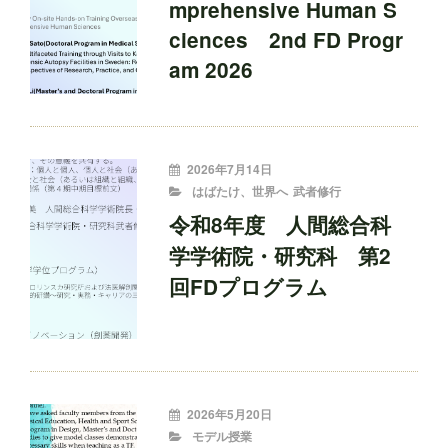
mprehensive Human S
ciences 2nd FD Progr
am 2026
投
2026年7月14日
稿
CATEGORIES
はばたけ、世界へ
武者修行
者:
令和8年度 人間総合科
学学術院・研究科 第2
回FDプログラム
投
2026年5月20日
稿
CATEGORIES
モデル授業