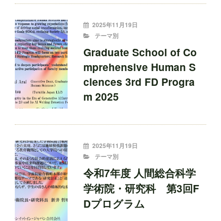
投
2025年11月19日
稿
CATEGORIES
テーマ別
者:
Graduate School of Co
mprehensive Human S
ciences 3rd FD Progra
m 2025
投
2025年11月19日
稿
CATEGORIES
テーマ別
者:
令和7年度 人間総合科学
学術院・研究科 第3回F
Dプログラム