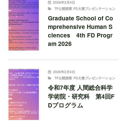
投
2026年2月4日
稿
CATEGORIES
TF公開授業
FD大賞プレゼンテーション
者:
Graduate School of Co
mprehensive Human S
ciences 4th FD Progr
am 2026
投
2026年2月4日
稿
CATEGORIES
TF公開授業
FD大賞プレゼンテーション
者:
令和7年度 人間総合科学
学術院・研究科 第4回F
Dプログラム