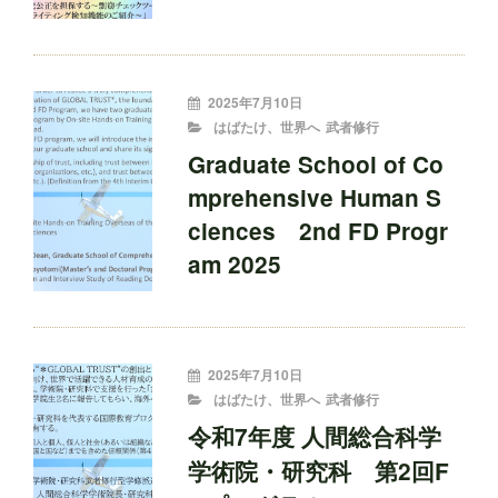
投
2025年7月10日
稿
CATEGORIES
はばたけ、世界へ
武者修行
者:
Graduate School of Co
mprehensive Human S
ciences 2nd FD Progr
am 2025
投
2025年7月10日
稿
CATEGORIES
はばたけ、世界へ
武者修行
者:
令和7年度 人間総合科学
学術院・研究科 第2回F