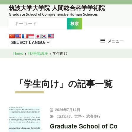
コ
筑波大学大学院 人間総合科学学術院
ン
Graduate School of Comprehensive Human Sciences
テ
ン
ツ
メニュー
へ
Site
ス
Home
>
FD開催講座
>
学生向け
Overlay
キ
ッ
プ
「学生向け」の記事一覧
投
2026年7月14日
稿
CATEGORIES
はばたけ、世界へ
武者修行
者:
Graduate School of Co