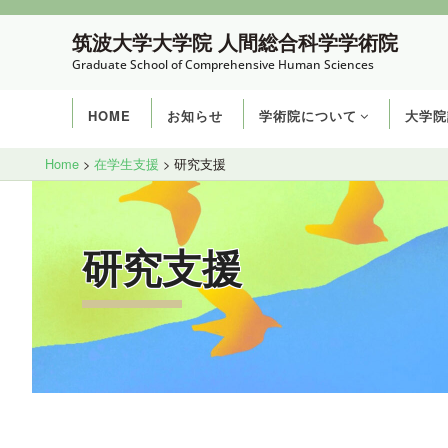
コ
筑波大学大学院 人間総合科学学術院
ン
Graduate School of Comprehensive Human Sciences
テ
ン
HOME
お知らせ
学術院について
大学院
ツ
へ
Site
Home
>
在学生支援
>
研究支援
ス
Overlay
キ
ッ
研究支援
プ