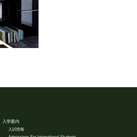
入学案内
入試情報
Admissions For International Students