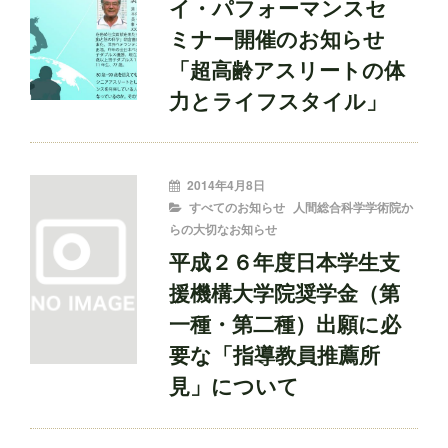
イ・パフォーマンスセ
ミナー開催のお知らせ
「超高齢アスリートの体
力とライフスタイル」
投
2014年4月8日
稿
CATEGORIES
すべてのお知らせ
人間総合科学学術院か
者:
らの大切なお知らせ
平成２６年度日本学生支
援機構大学院奨学金（第
一種・第二種）出願に必
要な「指導教員推薦所
見」について