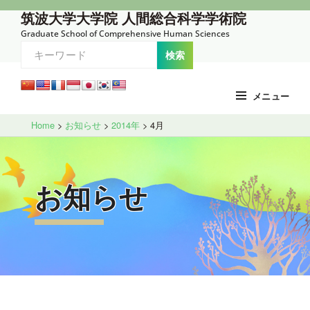
コ
筑波大学大学院 人間総合科学学術院
ン
Graduate School of Comprehensive Human Sciences
テ
ン
ツ
メニュー
へ
Site
ス
Home
>
お知らせ
>
2014年
>
4月
Overlay
キ
ッ
プ
お知らせ