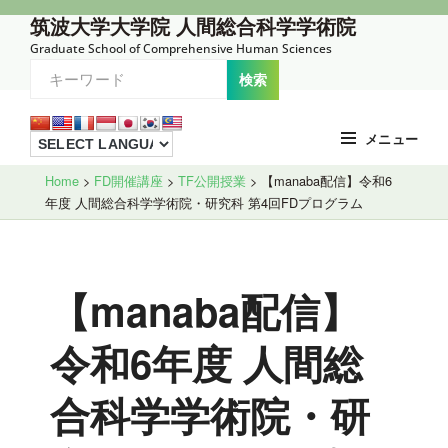
コ
筑波大学大学院 人間総合科学学術院
ン
Graduate School of Comprehensive Human Sciences
テ
ン
ツ
メニュー
へ
Site
ス
Home
>
FD開催講座
>
TF公開授業
>
【manaba配信】令和6
年度 人間総合科学学術院・研究科 第4回FDプログラム
Overlay
キ
ッ
プ
【manaba配信】
令和6年度 人間総
合科学学術院・研