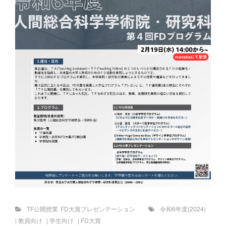
Categories
Tags
TF公開授業
FD大賞プレゼンテーション
令和6年度(2024)
|
教員向け
|
学生向け
|
FD大賞