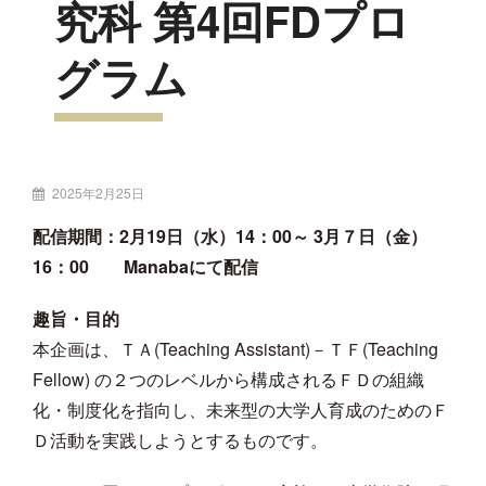
究科 第4回FDプロ
グラム
投
2025年2月25日
稿
配信期間：2月19日（水）14：00～ 3月７日（金）
者:
16：00 Manabaにて配信
趣旨・目的
本企画は、ＴＡ(Teaching Assistant)－ＴＦ(Teaching
Fellow) の２つのレベルから構成されるＦＤの組織
化・制度化を指向し、未来型の大学人育成のためのＦ
Ｄ活動を実践しようとするものです。