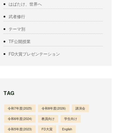
はばたけ、世界へ
武者修行
テーマ別
TF公開授業
FD大賞プレゼンテーション
TAG
令和7年度(2025)
令和8年度(2026)
講演会
令和6年度(2024)
教員向け
学生向け
令和5年度(2023)
FD大賞
English