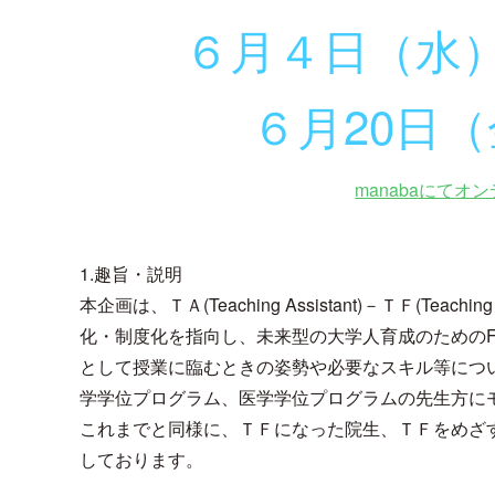
６月４日（水）
６月20日（
manabaにてオ
1.趣旨・説明
本企画は、ＴＡ(Teaching Assistant)－ＴＦ(Te
化・制度化を指向し、未来型の大学人育成のための
として授業に臨むときの姿勢や必要なスキル等につ
学学位プログラム、医学学位プログラムの先生方に
これまでと同様に、ＴＦになった院生、ＴＦをめざ
しております。