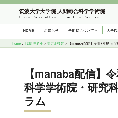
コ
筑波大学大学院 人間総合科学学術院
ン
Graduate School of Comprehensive Human Sciences
テ
ン
HOME
お知らせ
学術院について
大学院
ツ
へ
Site
Home
>
FD開催講座
>
モデル授業
>
【manaba配信】令和7年度 
ス
Overlay
キ
ッ
【manaba配信】
プ
科学学術院・研究科
ラム