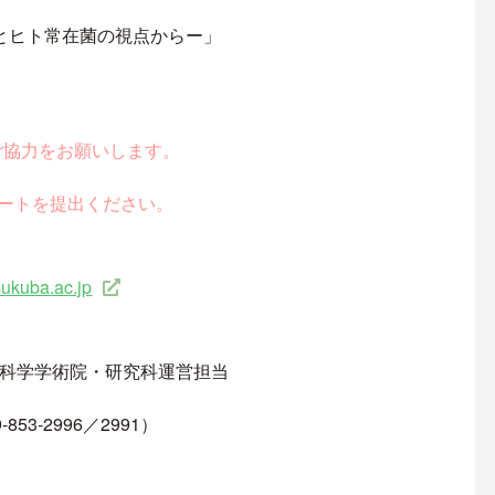
とヒト常在菌の視点からー」
ご協力をお願いします。
ポートを提出ください。
sukuba.ac.jp
合科学学術院・研究科運営担当
-2996／2991）