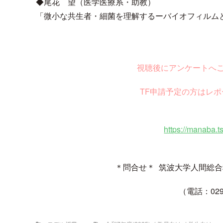
◆尾花 望（医学医療系・助教）
「微小な共生者・細菌を理解するーバイオフィルム
視聴後にアンケートへ
TF申請予定の方はレ
https://manaba.t
＊問合せ＊ 筑波大学人間総
（電話：029-853