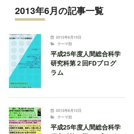
2013年6月の記事一覧
投
2013年6月19日
稿
CATEGORIES
テーマ別
者:
平成25年度人間総合科学
研究科第２回FDプログ
ラム
投
2013年6月12日
稿
CATEGORIES
テーマ別
者:
平成25年度人間総合科学