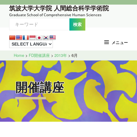
コ
筑波大学大学院 人間総合科学学術院
ン
Graduate School of Comprehensive Human Sciences
テ
ン
ツ
メニュー
へ
Site
ス
Home
>
FD開催講座
>
2013年
>
6月
Overlay
キ
ッ
プ
開催講座