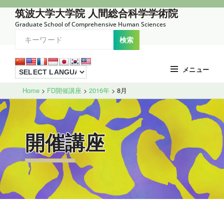
コ
筑波大学大学院 人間総合科学学術院
ン
Graduate School of Comprehensive Human Sciences
テ
ン
ツ
メニュー
へ
Site
ス
Home
>
FD開催講座
>
2016年
>
8月
Overlay
キ
ッ
プ
開催講座