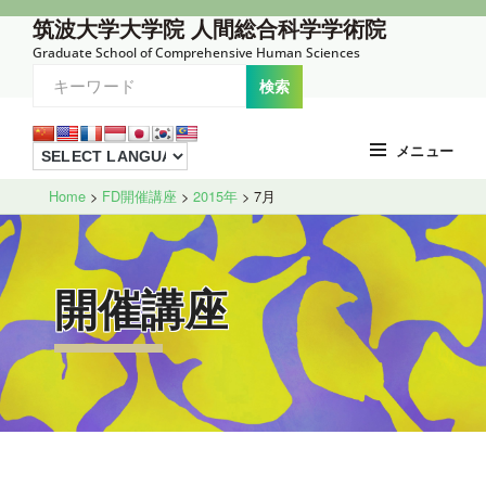
コ
筑波大学大学院 人間総合科学学術院
ン
Graduate School of Comprehensive Human Sciences
テ
ン
ツ
メニュー
へ
Site
ス
Home
>
FD開催講座
>
2015年
>
7月
Overlay
キ
ッ
プ
開催講座