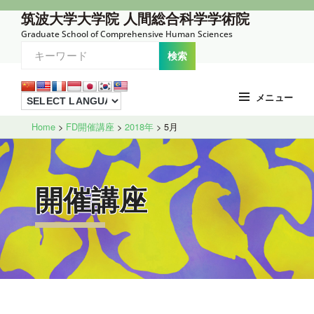
コ
筑波大学大学院 人間総合科学学術院
ン
Graduate School of Comprehensive Human Sciences
テ
ン
ツ
メニュー
へ
Site
ス
Home
>
FD開催講座
>
2018年
>
5月
Overlay
キ
ッ
プ
開催講座