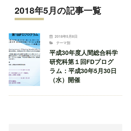
2018年5月の記事一覧
投
2018年5月8日
稿
CATEGORIES
テーマ別
者:
平成30年度人間総合科学
研究科第１回FDプログ
ラム：平成30年5月30日
（水）開催