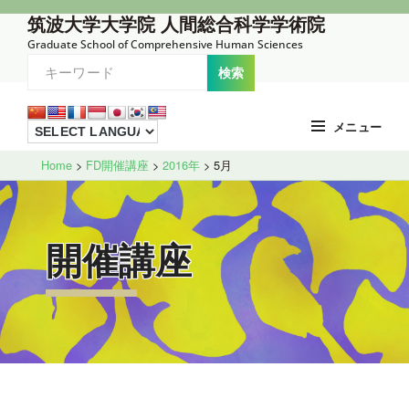
コ
筑波大学大学院 人間総合科学学術院
ン
Graduate School of Comprehensive Human Sciences
テ
ン
ツ
メニュー
へ
Site
ス
Home
>
FD開催講座
>
2016年
>
5月
Overlay
キ
ッ
プ
開催講座