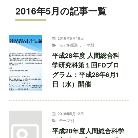
2016年5月の記事一覧
投
2016年5月18日
稿
CATEGORIES
モデル授業
テーマ別
者:
平成28年度 人間総合科
学研究科第１回FDプロ
グラム：平成28年6月1
日（水）開催
投
2016年5月12日
稿
CATEGORIES
テーマ別
者:
平成28年度人間総合科学