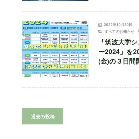
投
2024年10月30日
稿
CATEGORIES
すべてのお知らせ
者:
「筑波大学シ
ー2024」を2
(金)の３日
投
過去の投稿
稿
ナ