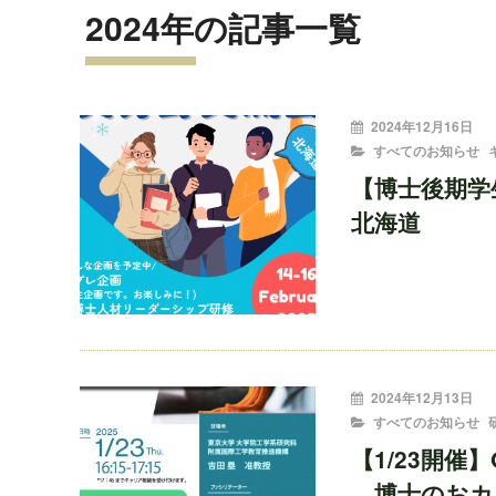
2024年の記事一覧
投
2024年12月16日
稿
CATEGORIES
すべてのお知らせ
者:
【博士後期学
北海道
投
2024年12月13日
稿
CATEGORIES
すべてのお知らせ
者:
【1/23開催】On-
博士のおカ