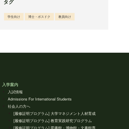
タグ
学生向け
博士・ポスドク
教員向け
入学案内
入試情報
Admissions For International Students
社会人の方へ
[履修証明プログラム] 大学マネジメント人材育成
[履修証明プログラム] 教育実践研究プログラム
[履修証明プログラム] 図書館・博物館・文書館専