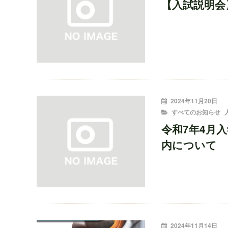
【入試説明会
投
2024年11月20日
稿
CATEGORIES
すべてのお知らせ
者:
令和7年4月
内について
投
2024年11月14日