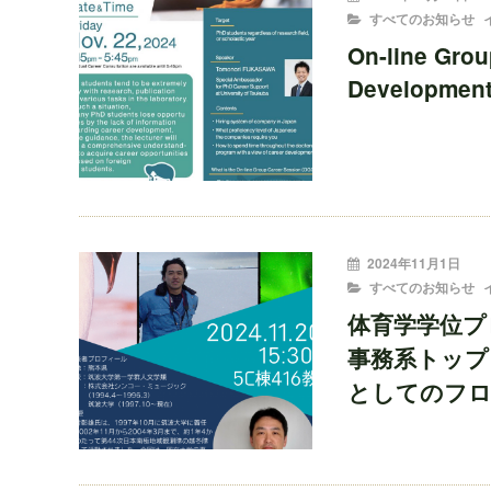
稿
CATEGORIES
すべてのお知らせ
者:
On-line Grou
Development 
投
2024年11月1日
稿
CATEGORIES
すべてのお知らせ
者:
体育学学位
事務系トップ
としてのフロ