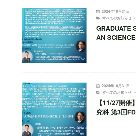
投
2024年10月31日
稿
CATEGORIES
すべてのお知らせ
者:
GRADUATE 
AN SCIENCE
投
2024年10月31日
稿
CATEGORIES
すべてのお知らせ
者:
【11/27開
究科 第3回F