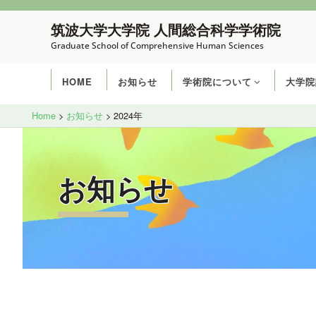
コ
筑波大学大学院 人間総合科学学術院
ン
Graduate School of Comprehensive Human Sciences
テ
ン
HOME
お知らせ
学術院について
大学院
ツ
へ
Site
Home
>
お知らせ
>
2024年
ス
Overlay
キ
ッ
お知らせ
プ