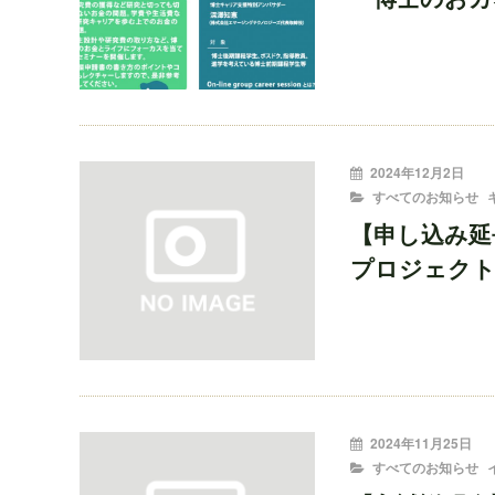
投
2024年12月2日
稿
CATEGORIES
すべてのお知らせ
者:
【申し込み延
プロジェクト
投
2024年11月25日
稿
CATEGORIES
すべてのお知らせ
者: