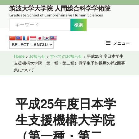
コ
筑波大学大学院 人間総合科学学術院
ン
Graduate School of Comprehensive Human Sciences
テ
ン
ツ
メニュー
へ
Site
ス
Home
>
お知らせ
>
すべてのお知らせ
>
平成25年度日本学生
支援機構大学院（第一種・第二種）奨学生予約採用の第2回募
Overlay
キ
集について
ッ
プ
平成25年度日本学
生支援機構大学院
（第一種・第二