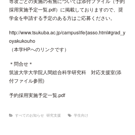
専攻ごとの実施の有無については添付ファイル（予約
採用実施予定一覧.pdf）に掲載しておりますので、奨
学金を申請する予定のある方はご応募ください。
http://www.tsukuba.ac.jp/campuslife/jasso.html#grad_y
oyakukouho
（本学HPへのリンクです）
＊問合せ＊
筑波大学大学院人間総合科学研究科 対応支援室(添
付ファイル参照)
予約採用実施予定一覧.pdf
Categories
Tags
すべてのお知らせ
研究支援
学生向け