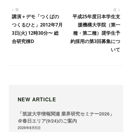
投
前
次
講演＋デモ「つくばの
平成25年度日本学生支
稿
つくるひと」2012年7月
援機構大学院（第一
ナ
3日(火) 12時30分〜 総
種・第二種）奨学生予
ビ
合研究棟D
約採用の第3回募集につ
ゲ
いて
ー
シ
ョ
ン
NEW ARTICLE
「筑波大学情報関連 業界研究セミナー2026」
＠春日エリア(9/24)のご案内
2026年8月5日