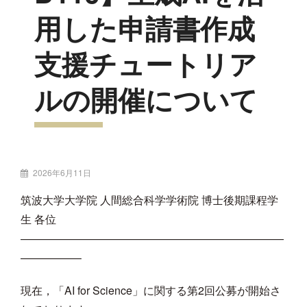
用した申請書作成
支援チュートリア
ルの開催について
投
2026年6月11日
稿
筑波大学大学院 人間総合科学学術院 博士後期課程学
者:
生 各位
————————————————————————
—————–
現在，「AI for Science」に関する第2回公募が開始さ