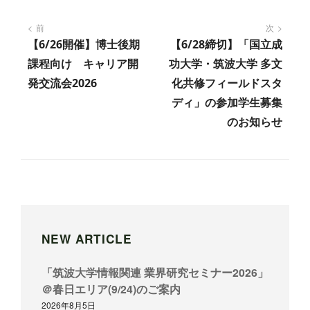
投
前
次
【6/26開催】博士後期
【6/28締切】「国立成
稿
課程向け キャリア開
功大学・筑波大学 多文
ナ
発交流会2026
化共修フィールドスタ
ビ
ディ」の参加学生募集
ゲ
のお知らせ
ー
シ
ョ
ン
NEW ARTICLE
「筑波大学情報関連 業界研究セミナー2026」
＠春日エリア(9/24)のご案内
2026年8月5日