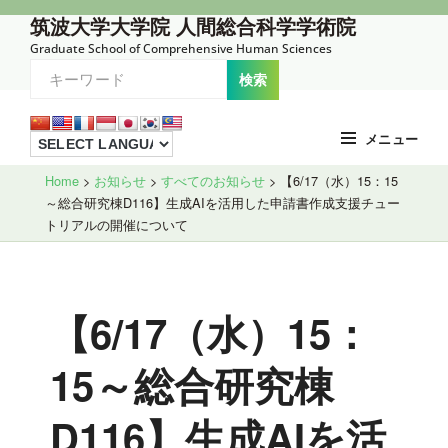
コ
筑波大学大学院 人間総合科学学術院
ン
Graduate School of Comprehensive Human Sciences
テ
ン
ツ
メニュー
へ
Site
ス
Home
>
お知らせ
>
すべてのお知らせ
>
【6/17（水）15：15
～総合研究棟D116】生成AIを活用した申請書作成支援チュー
Overlay
キ
トリアルの開催について
ッ
プ
【6/17（水）15：
15～総合研究棟
D116】生成AIを活