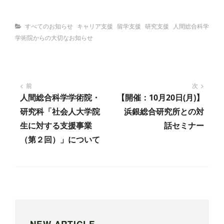
Categories
すべてのお知らせ
キャリア支援
留学支援
研究支援
人間総合科学
学術院からの大切なお知らせ
投
前
次
人間総合科学学術院・
【開催：10月20日(月)】
稿
研究科「社会人大学院
浜銀総合研究所との対
ナ
生に対する支援事業
話セミナー
ビ
（第２回）」について
ゲ
ー
シ
ョ
ン
NEW ARTICLE