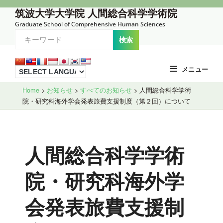
コ
筑波大学大学院 人間総合科学学術院
ン
Graduate School of Comprehensive Human Sciences
テ
ン
ツ
メニュー
へ
Site
ス
Home
>
お知らせ
>
すべてのお知らせ
>
人間総合科学学術
院・研究科海外学会発表旅費支援制度（第２回）について
Overlay
キ
ッ
プ
人間総合科学学術
院・研究科海外学
会発表旅費支援制